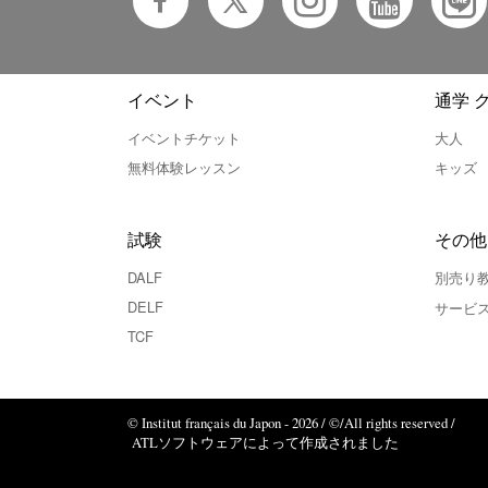
イベント
通学 
イベントチケット
大人
無料体験レッスン
キッズ
試験
その他
DALF
別売り
DELF
サービ
TCF
© Institut français du Japon - 2026 / ©/All rights reserved /
ATLソフトウェアによって作成されました