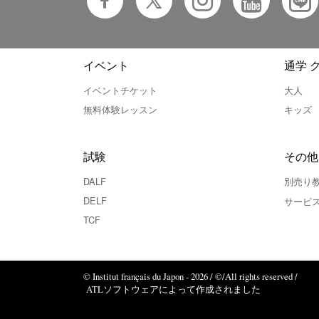
イベント
通学 
イベントチケット
大人
無料体験レッスン
キッズ
試験
その他
DALF
別売り
DELF
サービ
TCF
© Institut français du Japon - 2026 / ©/All rights reserved /
ATLソフトウェアによって作成されました