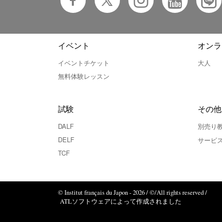
イベント
オンラ
イベントチケット
大人
無料体験レッスン
試験
その他
DALF
別売り
DELF
サービ
TCF
© Institut français du Japon - 2026 / ©/All rights reserved /
ATLソフトウェアによって作成されました