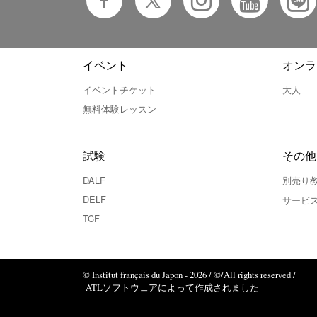
イベント
オンラ
イベントチケット
大人
無料体験レッスン
試験
その他
DALF
別売り
DELF
サービ
TCF
© Institut français du Japon - 2026 / ©/All rights reserved /
ATLソフトウェアによって作成されました