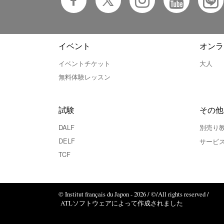
イベント
オンラ
イベントチケット
大人
無料体験レッスン
試験
その他
DALF
別売り
DELF
サービ
TCF
© Institut français du Japon - 2026 / ©/All rights reserved /
ATLソフトウェアによって作成されました